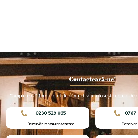
Contactează-ne!
Completează formularul de contact sau folosește datele de c
0230 529 065
0767 
Rezervări restaurant/cazare
Rezervăr