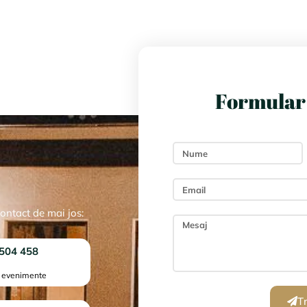
Formular 
ontact de mai jos:
504 458
i evenimente
T